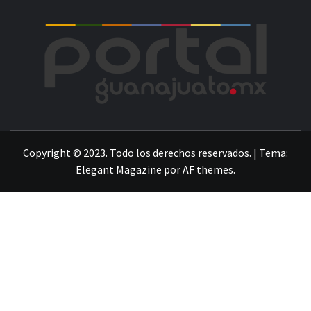
POR
LA INFORMACIÓN DE GUANAJUATO
Copyright © 2023. Todo los derechos reservados.
|
Tema:
Elegant Magazine
por
AF themes
.