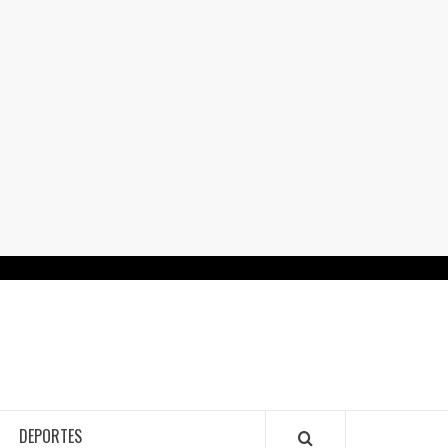
RTALGUANAJUATO.MX
DEPORTES