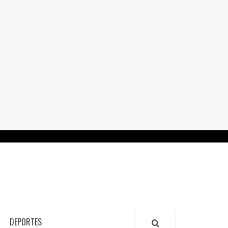
RTALGUANAJUATO.MX
DEPORTES