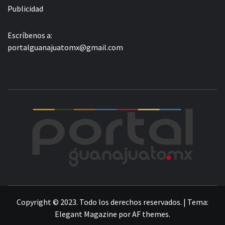
Publicidad
Escríbenos a:
portalguanajuatomx@gmail.com
POR
LA INFORMACIÓN DE GUANAJUATO
Copyright © 2023. Todo los derechos reservados.
|
Tema:
Elegant Magazine
por
AF themes
.