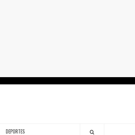
RTALGUANAJUATO.MX
DEPORTES