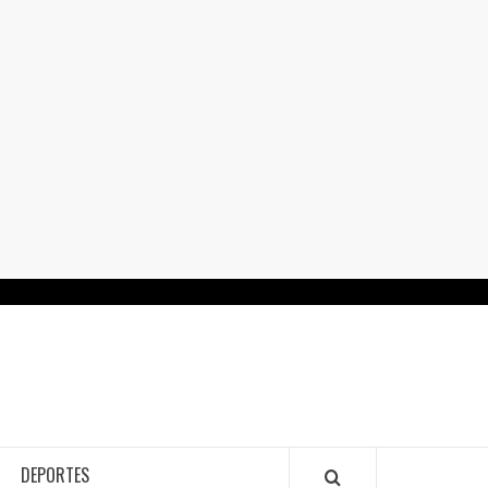
RTALGUANAJUATO.MX
DEPORTES