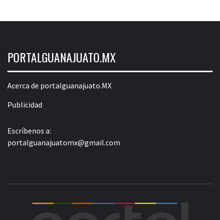
PORTALGUANAJUATO.MX
Acerca de portalguanajuato.MX
Publicidad
Escríbenos a:
portalguanajuatomx@gmail.com
POR