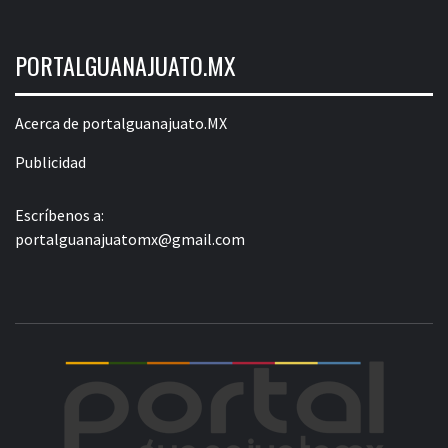
PORTALGUANAJUATO.MX
Acerca de portalguanajuato.MX
Publicidad
Escríbenos a:
portalguanajuatomx@gmail.com
POR