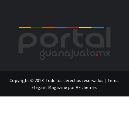
POR
LA INFORMACIÓN DE GUANAJUATO
Copyright © 2023. Todo los derechos reservados.
|
Tema:
Elegant Magazine
por
AF themes
.