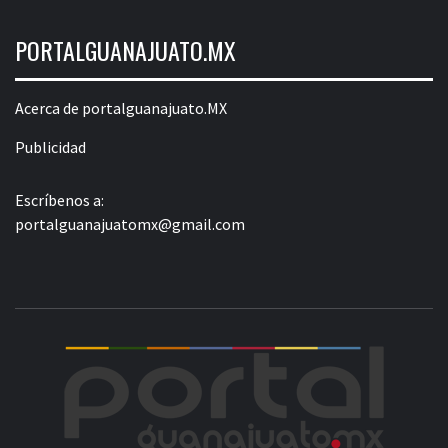
PORTALGUANAJUATO.MX
Acerca de portalguanajuato.MX
Publicidad
Escríbenos a:
portalguanajuatomx@gmail.com
POR