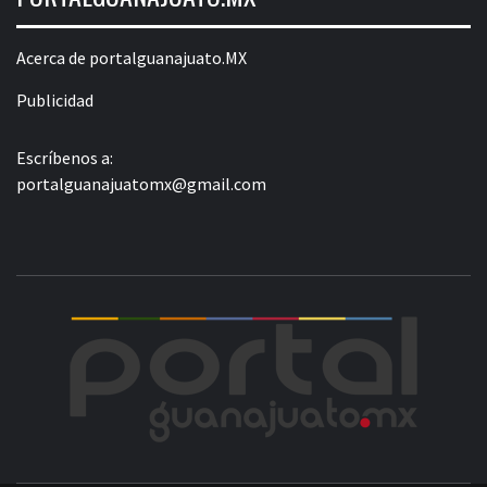
Acerca de portalguanajuato.MX
Publicidad
Escríbenos a:
portalguanajuatomx@gmail.com
POR
LA INFORMACIÓN DE GUANAJUATO