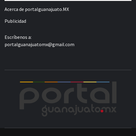
Acerca de portalguanajuato.MX
Publicidad
Escríbenos a:
portalguanajuatomx@gmail.com
POR
LA INFORMACIÓN DE GUANAJUATO