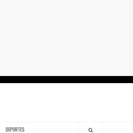
RTALGUANAJUATO.MX
DEPORTES