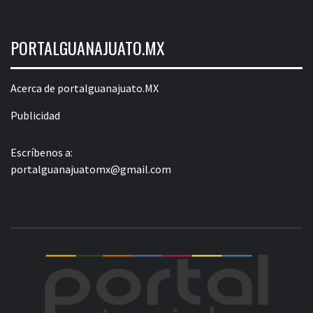
PORTALGUANAJUATO.MX
Acerca de portalguanajuato.MX
Publicidad
Escríbenos a:
portalguanajuatomx@gmail.com
POR