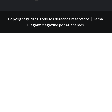
LA INFORMACIÓN DE GUANAJUATO
Copyright © 2023. Todo los derechos reservados.
|
Tema:
Elegant Magazine
por
AF themes
.