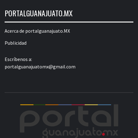
PORTALGUANAJUATO.MX
Acerca de portalguanajuato.MX
Publicidad
Escríbenos a:
portalguanajuatomx@gmail.com
POR