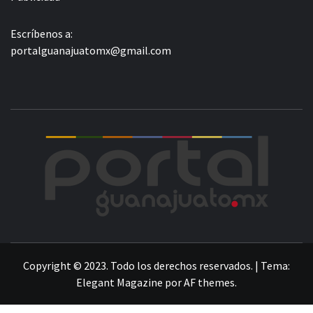
Escríbenos a:
portalguanajuatomx@gmail.com
POR
LA INFORMACIÓN DE GUANAJUATO
Copyright © 2023. Todo los derechos reservados.
|
Tema:
Elegant Magazine
por
AF themes
.