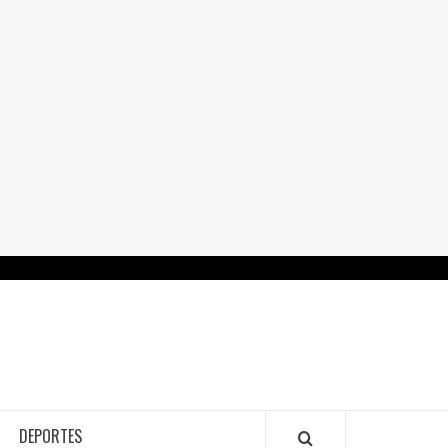
RTALGUANAJUATO.MX
DEPORTES