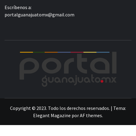
Escríbenos a:
portalguanajuatomx@gmail.com
POR
LA INFORMACIÓN DE GUANAJUATO
Copyright © 2023. Todo los derechos reservados.
|
Tema:
Elegant Magazine
por
AF themes
.