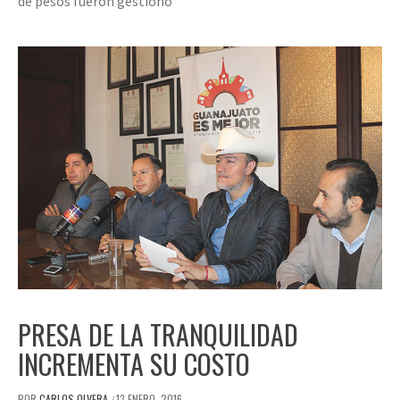
de pesos fueron gestionó
PRESA DE LA TRANQUILIDAD
INCREMENTA SU COSTO
POR
CARLOS OLVERA
13 ENERO, 2016
/