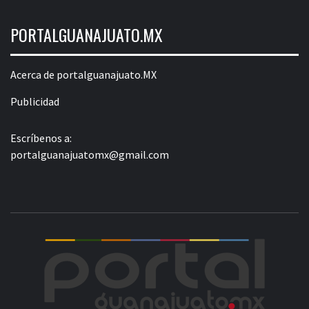
PORTALGUANAJUATO.MX
Acerca de portalguanajuato.MX
Publicidad
Escríbenos a:
portalguanajuatomx@gmail.com
POR