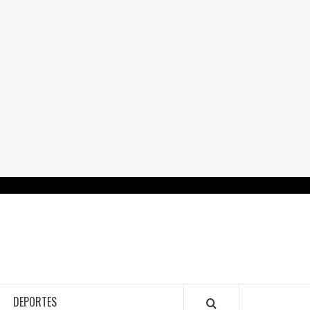
RTALGUANAJUATO.MX
DEPORTES