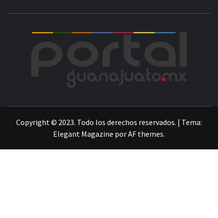
POR
LA INFORMACIÓN DE GUANAJUATO
Copyright © 2023. Todo los derechos reservados.
|
Tema:
Elegant Magazine
por
AF themes
.