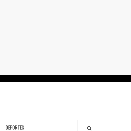
RTALGUANAJUATO.MX
DEPORTES