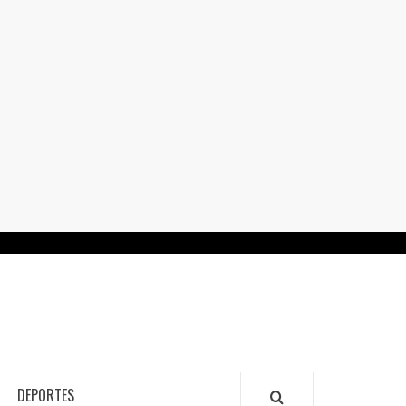
RTALGUANAJUATO.MX
DEPORTES