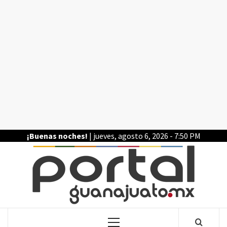
Saltar
al
contenido
¡Buenas noches!
| jueves, agosto 6, 2026 - 7:50 PM
POR
LA INFORMACIÓN DE GUANAJUATO
Menú