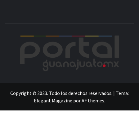
POR
LA INFORMACIÓN DE GUANAJUATO
Copyright © 2023. Todo los derechos reservados.
|
Tema:
Elegant Magazine
por
AF themes
.