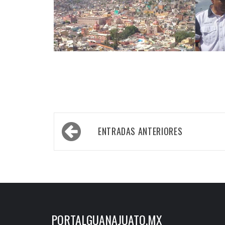
Navegación
ENTRADAS ANTERIORES
de
entradas
PORTALGUANAJUATO.MX