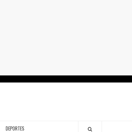
RTALGUANAJUATO.MX
DEPORTES