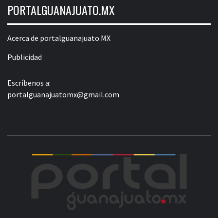
PORTALGUANAJUATO.MX
Acerca de portalguanajuato.MX
Publicidad
Escríbenos a:
portalguanajuatomx@gmail.com
POR