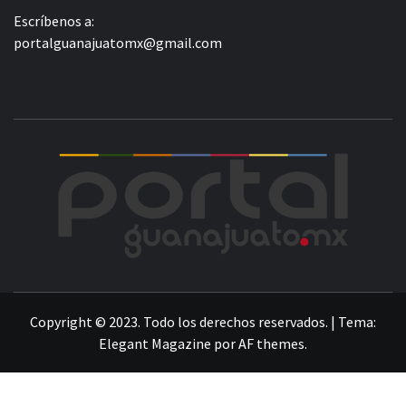
Escríbenos a:
portalguanajuatomx@gmail.com
POR
LA INFORMACIÓN DE GUANAJUATO
Copyright © 2023. Todo los derechos reservados.
|
Tema:
Elegant Magazine
por
AF themes
.