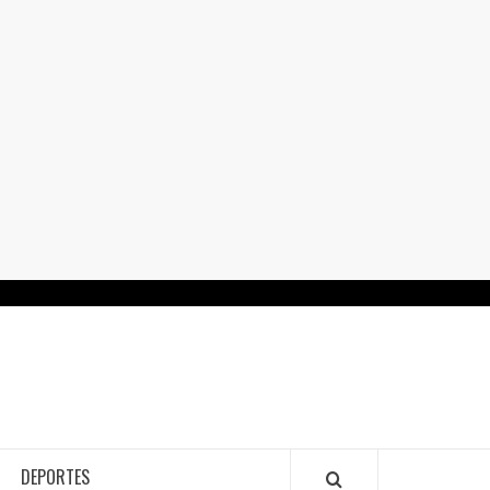
RTALGUANAJUATO.MX
DEPORTES