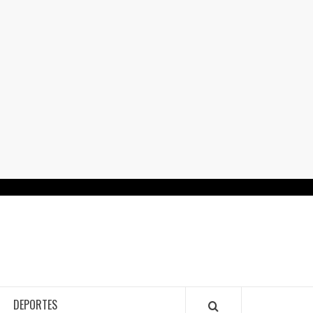
RTALGUANAJUATO.MX
DEPORTES