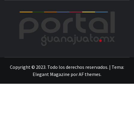
POR
LA INFORMACIÓN DE GUANAJUATO
Copyright © 2023. Todo los derechos reservados.
|
Tema:
Elegant Magazine
por
AF themes
.