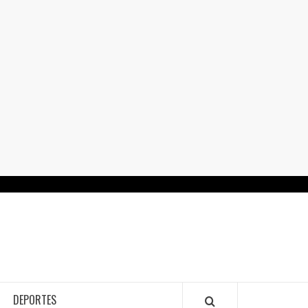
RTALGUANAJUATO.MX
DEPORTES