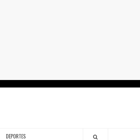
RTALGUANAJUATO.MX
DEPORTES