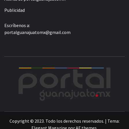
Publicidad
Escríbenos a:
portalguanajuatomx@gmail.com
POR
LA INFORMACIÓN DE GUANAJUATO
Copyright © 2023. Todo los derechos reservados.
|
Tema:
Elegant Magazine
por
AF themes
.