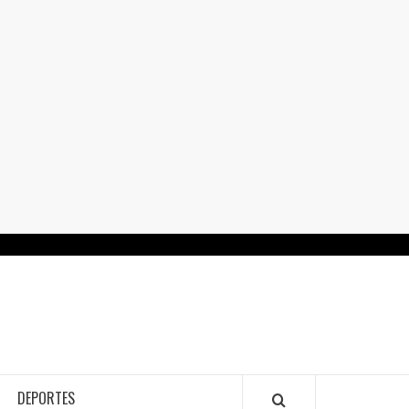
RTALGUANAJUATO.MX
DEPORTES