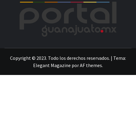
POR
LA INFORMACIÓN DE GUANAJUATO
Copyright © 2023. Todo los derechos reservados.
|
Tema:
Elegant Magazine
por
AF themes
.