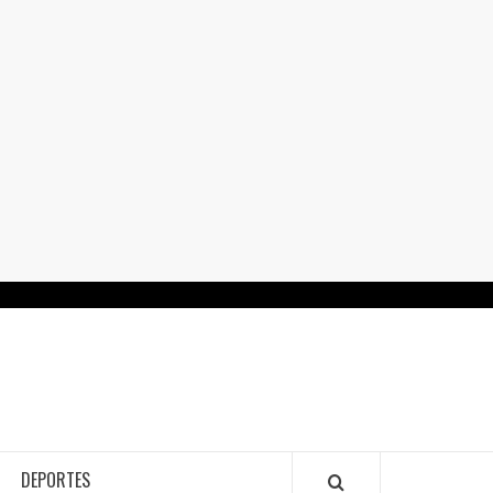
RTALGUANAJUATO.MX
DEPORTES