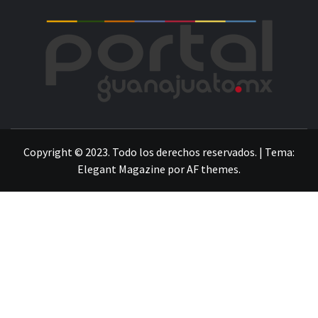
POR
LA INFORMACIÓN DE GUANAJUATO
Copyright © 2023. Todo los derechos reservados.
|
Tema:
Elegant Magazine
por
AF themes
.