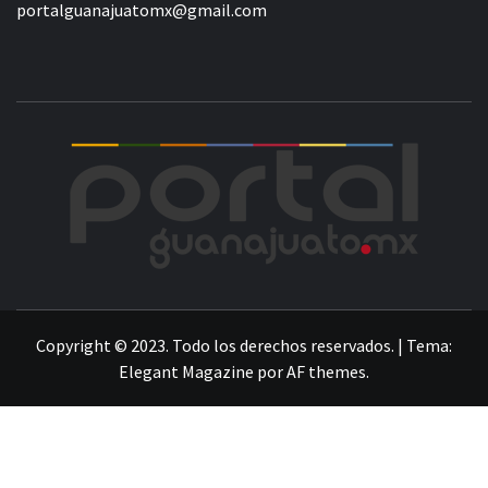
portalguanajuatomx@gmail.com
POR
LA INFORMACIÓN DE GUANAJUATO
Copyright © 2023. Todo los derechos reservados.
|
Tema:
Elegant Magazine
por
AF themes
.