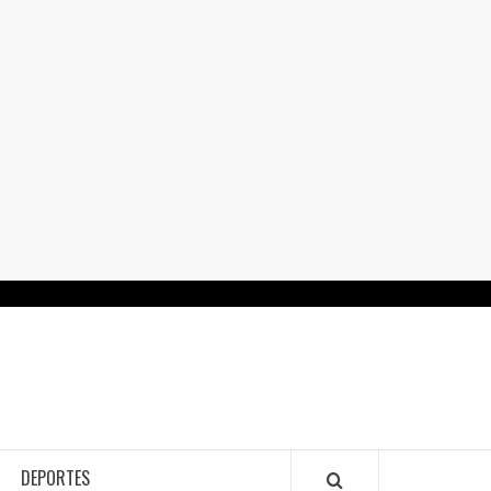
RTALGUANAJUATO.MX
DEPORTES