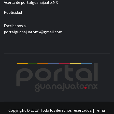
Acerca de portalguanajuato.MX
Publicidad
Escríbenos a:
portalguanajuatomx@gmail.com
POR
LA INFORMACIÓN DE GUANAJUATO
Copyright © 2023. Todo los derechos reservados.
|
Tema: