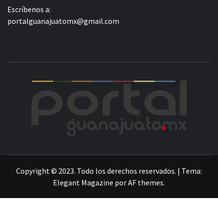
Escríbenos a:
portalguanajuatomx@gmail.com
POR
LA INFORMACIÓN DE GUANAJUATO
Copyright © 2023. Todo los derechos reservados.
|
Tema:
Elegant Magazine
por
AF themes
.