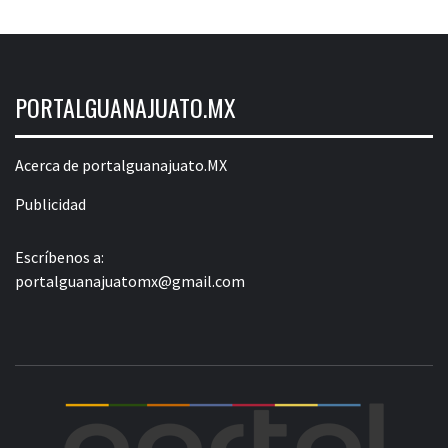
PORTALGUANAJUATO.MX
Acerca de portalguanajuato.MX
Publicidad
Escríbenos a:
portalguanajuatomx@gmail.com
POR