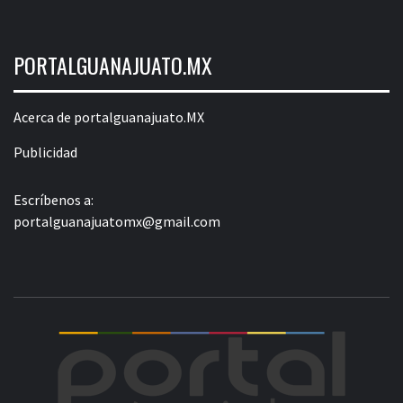
PORTALGUANAJUATO.MX
Acerca de portalguanajuato.MX
Publicidad
Escríbenos a:
portalguanajuatomx@gmail.com
POR