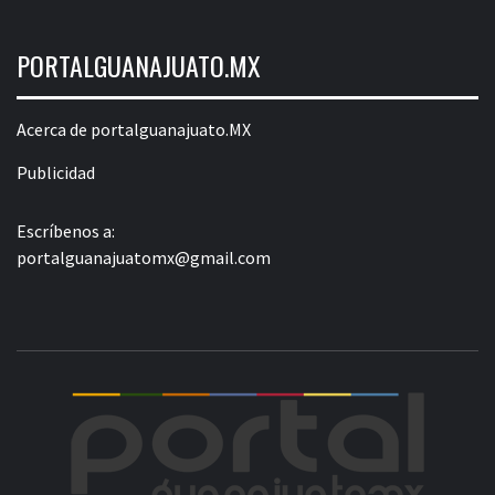
PORTALGUANAJUATO.MX
Acerca de portalguanajuato.MX
Publicidad
Escríbenos a:
portalguanajuatomx@gmail.com
POR