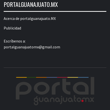
PORTALGUANAJUATO.MX
Acerca de portalguanajuato.MX
Publicidad
Escríbenos a:
portalguanajuatomx@gmail.com
POR