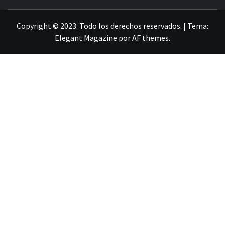
LA INFORMACIÓN DE GUANAJUATO
Copyright © 2023. Todo los derechos reservados.
|
Tema:
Elegant Magazine
por
AF themes
.