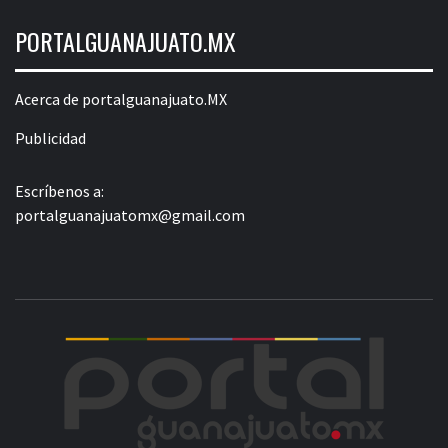
PORTALGUANAJUATO.MX
Acerca de portalguanajuato.MX
Publicidad
Escríbenos a:
portalguanajuatomx@gmail.com
POR