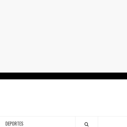
RTALGUANAJUATO.MX
DEPORTES