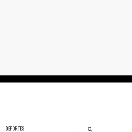
RTALGUANAJUATO.MX
DEPORTES