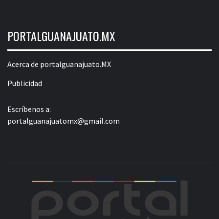
PORTALGUANAJUATO.MX
Acerca de portalguanajuato.MX
Publicidad
Escríbenos a:
portalguanajuatomx@gmail.com
POR